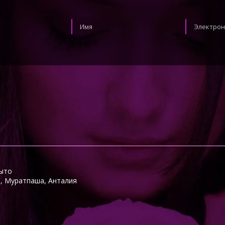
рыто
6, Муратпаша, Анталия