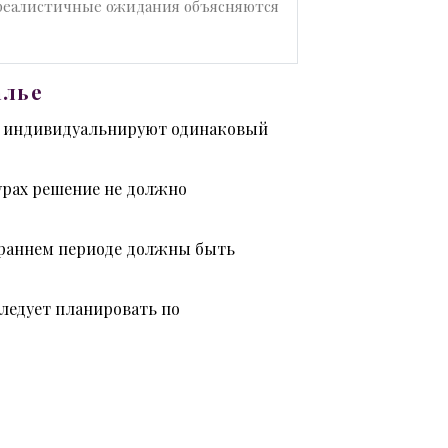
 реалистичные ожидания объясняются
алье
е индивидуальнируют одинаковый
урах решение не должно
 раннем периоде должны быть
следует планировать по