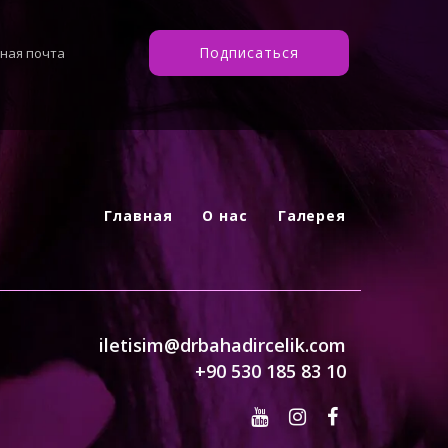
Проверка пользователя
Подписаться
Перед продолжением пройдём короткую
проверку безопасности.
Продолжить
Главная
О нас
Галерея
Если ответ неверный, появится новый
вопрос.
iletisim@drbahadircelik.com
+90 530 185 83 10