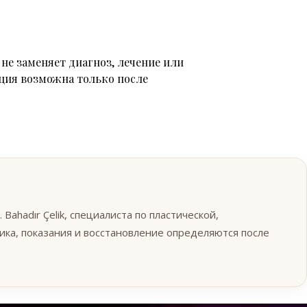
не заменяет диагноз, лечение или
ция возможна только после
AI-ассистент Op. Dr. Bahadır Çelik
×
ahadır Çelik, специалиста по пластической,
Предварительная консультация и подготовка
к записи
ика, показания и восстановление определяются после